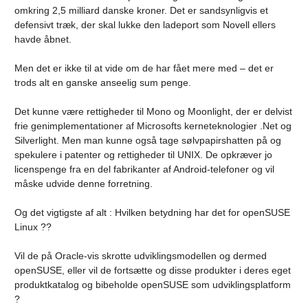
omkring 2,5 milliard danske kroner. Det er sandsynligvis et
defensivt træk, der skal lukke den ladeport som Novell ellers
havde åbnet.
Men det er ikke til at vide om de har fået mere med – det er
trods alt en ganske anseelig sum penge.
Det kunne være rettigheder til Mono og Moonlight, der er delvist
frie genimplementationer af Microsofts kerneteknologier .Net og
Silverlight. Men man kunne også tage sølvpapirshatten på og
spekulere i patenter og rettigheder til UNIX. De opkræver jo
licenspenge fra en del fabrikanter af Android-telefoner og vil
måske udvide denne forretning.
Og det vigtigste af alt : Hvilken betydning har det for openSUSE
Linux ??
Vil de på Oracle-vis skrotte udviklingsmodellen og dermed
openSUSE, eller vil de fortsætte og disse produkter i deres eget
produktkatalog og bibeholde openSUSE som udviklingsplatform
?