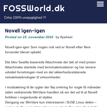
Skip
FOSSWorld.dk
PRI
to
ME
content
Cirka 100% unøjagtighed !!!
Novell igen-igen
Posted on
23. november 2010
by
flywheel
Novell igen-igen Som nogen nok ved er Novell efter flere
forvarsler blevet opkøbt.
Det blev Seattle-baserede Attachmate der løb af med prisen.
Attachmake startede med terminalemulatorer og har senere
udvidet forretningen med en del sikkerhedsrelaterede
netværksteknologier til virksomheder.
I modsætning til de rygter der fløj omkring for nogle få måneder
siden vedrørende WmVare-handlen så ser det ud til at Novell
forbliver i nogenlunde et stykke.
Dengang var WmVare kun interesseret i SUSE Linux delen –