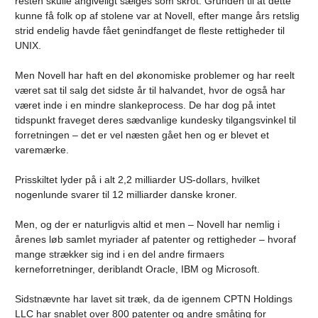
resten skulle angiveligt sælges som skrot. Grunden til at dette
kunne få folk op af stolene var at Novell, efter mange års retslig
strid endelig havde fået genindfanget de fleste rettigheder til
UNIX.
Men Novell har haft en del økonomiske problemer og har reelt
været sat til salg det sidste år til halvandet, hvor de også har
været inde i en mindre slankeprocess. De har dog på intet
tidspunkt fraveget deres sædvanlige kundesky tilgangsvinkel til
forretningen – det er vel næsten gået hen og er blevet et
varemærke.
Prisskiltet lyder på i alt 2,2 milliarder US-dollars, hvilket
nogenlunde svarer til 12 milliarder danske kroner.
Men, og der er naturligvis altid et men – Novell har nemlig i
årenes løb samlet myriader af patenter og rettigheder – hvoraf
mange strækker sig ind i en del andre firmaers
kerneforretninger, deriblandt Oracle, IBM og Microsoft.
Sidstnævnte har lavet sit træk, da de igennem CPTN Holdings
LLC har snablet over 800 patenter og andre småting for