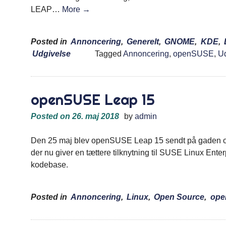
LEAP…
More →
Posted in
Annoncering
,
Generelt
,
GNOME
,
KDE
,
Udgivelse
Tagged
Annoncering
,
openSUSE
,
Ud
openSUSE Leap 15
Posted on
26. maj 2018
by
admin
Den 25 maj blev openSUSE Leap 15 sendt på gaden o
der nu giver en tættere tilknytning til ​​SUSE Linux En
kodebase.
Posted in
Annoncering
,
Linux
,
Open Source
,
op