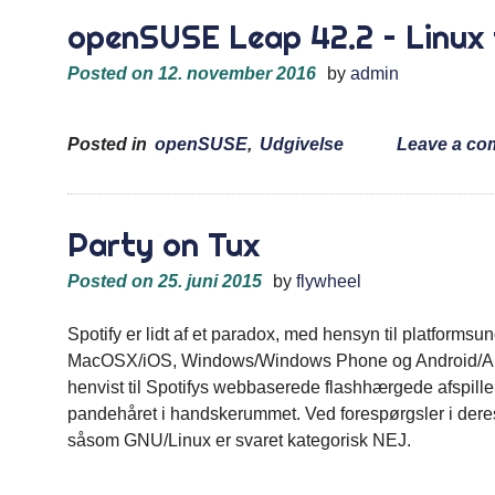
openSUSE Leap 42.2 – Linux 
Posted on
12. november 2016
by
admin
Posted in
openSUSE
,
Udgivelse
Leave a c
Party on Tux
Posted on
25. juni 2015
by
flywheel
Spotify er lidt af et paradox, med hensyn til platformsund
MacOSX/iOS, Windows/Windows Phone og Android/And
henvist til Spotifys webbaserede flashhærgede afspill
pandehåret i handskerummet. Ved forespørgsler i deres 
såsom GNU/Linux er svaret kategorisk NEJ.