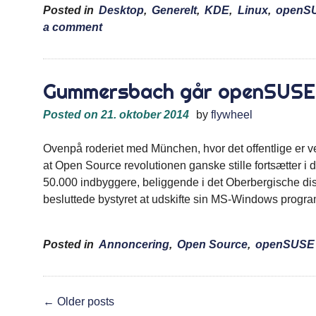
Posted in
Desktop
,
Generelt
,
KDE
,
Linux
,
openS
a comment
Gummersbach går openSUSE
Posted on
21. oktober 2014
by
flywheel
Ovenpå roderiet med München, hvor det offentlige er ved
at Open Source revolutionen ganske stille fortsætter 
50.000 indbyggere, beliggende i det Oberbergische dist
besluttede bystyret at udskifte sin MS-Windows prog
Posted in
Annoncering
,
Open Source
,
openSUSE
Posts
←
Older posts