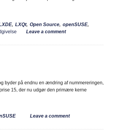
LXDE
,
LXQt
,
Open Source
,
openSUSE
,
givelse
Leave a comment
g byder på endnu en ændring af nummereringen,
terprise 15, der nu udgør den primære kerne
enSUSE
Leave a comment