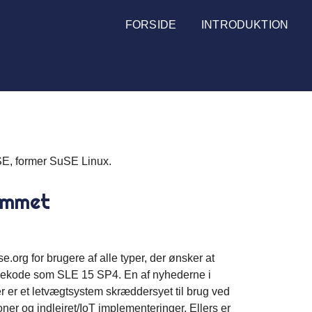
FORSIDE
INTRODUKTION
SE, former SuSE Linux.
ommet
rg for brugere af alle typer, der ønsker at
ldekode som SLE 15 SP4. En af nyhederne i
 er et letvægtsystem skræddersyet til brug ved
oner og indlejret/IoT implementeringer. Ellers er