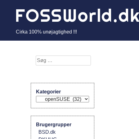
Skip
FOSSWorld.d
to
content
Cirka 100% unøjagtighed !!!
Søg
efter:
Kategorier
Kategorier
Brugergrupper
BSD.dk